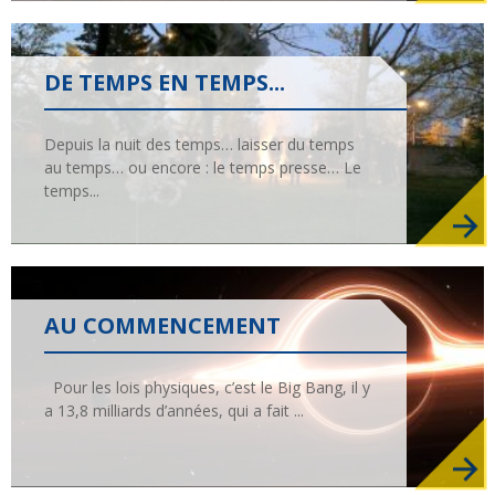
DE TEMPS EN TEMPS...
Planète
Tribune
Depuis la nuit des temps… laisser du temps
au temps… ou encore : le temps presse… Le
temps...
Fin de vie : prendre
Et avant ?
Église : le sens du
soin des vivants
changement
AU COMMENCEMENT
Vie d'Église
Initiatives
Pour les lois physiques, c’est le Big Bang, il y
a 13,8 milliards d’années, qui a fait ...
La laïcité et ses
Guetter l'aurore
mythes