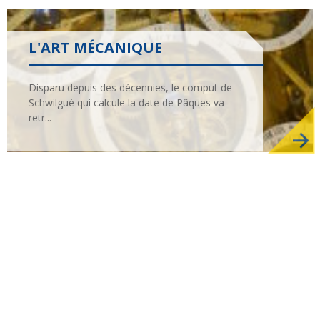
Culture
Pour respirer
L'ART MÉCANIQUE
Disparu depuis des décennies, le comput de
Schwilgué qui calcule la date de Pâques va
retr...
Lire, toucher, sentir
Crèches et mystères
En bref
Événements -
actualité
Ce que peut la
Retraites spirituelles :
marche
D'un monde à l'Autre