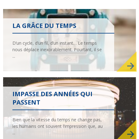
LA GRÂCE DU TEMPS
D’un cycle, d’un fil, d’un instant… Le temps
Entretien
Histoire
La chronique
Religions
nous déplace inexorablement. Pourtant, il se
De mai-juin 2015 à
De mai-juin 2017 à
mars-avril 2017
septembre-octobre
...
Le Rhin : Les
Œuvre de paix
2019
méandres d'un fleuve
IMPASSE DES ANNÉES QUI
PASSENT
Théologies
En débat
Solidarités
Bien que la vitesse du temps ne change pas,
De novembre-
De mai-juin 2021 à
les humains ont souvent l’impression que, au
Que deviennent les
décembre 2019 à
Dans les dédales du
mars-avril 2023
...
mars-avril 2021
pasteurs ?
mensonge