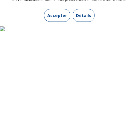
Accepter
Détails
INFORMATIONS UTILES
Contactez-nous
Qui sommes-nous ?
Mentions légales
Protection de vos données personnelles
Conditions générales de vente
LIENS UTILES