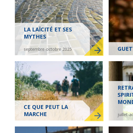
LA LAÏCITÉ ET SES
MYTHES
GUET
septembre-octobre 2025
Où le temps nous place
Gripper les rouages de
la violence
RETR
SPIRI
MOND
CE QUE PEUT LA
MARCHE
juillet-