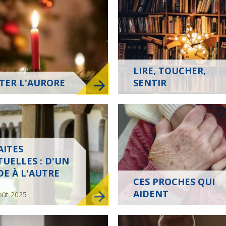
LIRE, TOUCHER,
TER L'AURORE
SENTIR
Les liens de chœur
Les voix de la
transmission
AITES
TUELLES : D'UN
E À L'AUTRE
CES PROCHES QUI
AIDENT
août 2025