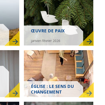
ŒUVRE DE PAIX
Culture
Pour respirer
janvier-février 2026
Lire, toucher, sentir
Crèches et mystères
ÉGLISE : LE SENS DU
CHANGEMENT
Habiter les quartiers
Violences sexistes et
sexuelles