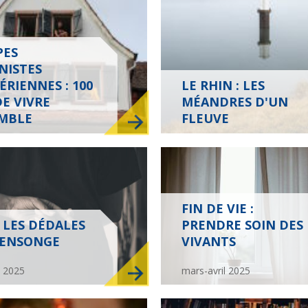
PES
NISTES
RIENNES : 100
LE RHIN : LES
DE VIVRE
MÉANDRES D'UN
Vie d'Église
Initiatives
MBLE
FLEUVE
La laïcité et ses mythes
Guetter l'aurore
FIN DE VIE :
 LES DÉDALES
PRENDRE SOIN DES
ENSONGE
VIVANTS
Fêtes
Les mots de la fin
n 2025
mars-avril 2025
Ces proches qui aident
Que peut la justice ?