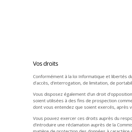
Planète
Tribune
Fin de vie : prendre
Et avant ?
Église : le sens du
Vos droits
soin des vivants
changement
Conformément à la loi Informatique et libertés d
d’accès, d’interrogation, de limitation, de portab
Vous disposez également d’un droit d’opposition
soient utilisées à des fins de prospection commer
dont vous entendez que soient exercés, après vo
En bref
Événements - actualité
Vous pouvez exercer ces droits auprès du respon
Ce que peut la marche
Retraites spirituelles :
d’introduire une réclamation auprès de la Commis
D'un monde à l'Autre
matière de protection des données à caractère 