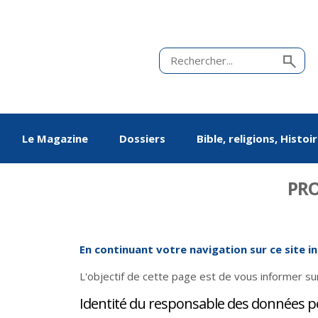
Le Magazine
Dossiers
Bible, religions, Histoi
PRO
En continuant votre navigation sur ce site i
L'objectif de cette page est de vous informer su
Chroniques en alsacien
De mai-juin 2011 à
Questions de vie
Vivre ou avoir
Édito
De mai-juin 2013 à
Équipes unionistes
Chroniques en
Société
Jargon
Identité du responsable des données p
mars-avril 2013
luthériennes : 100 ans
mars-avril 2015
allemand
de vivre ensemble