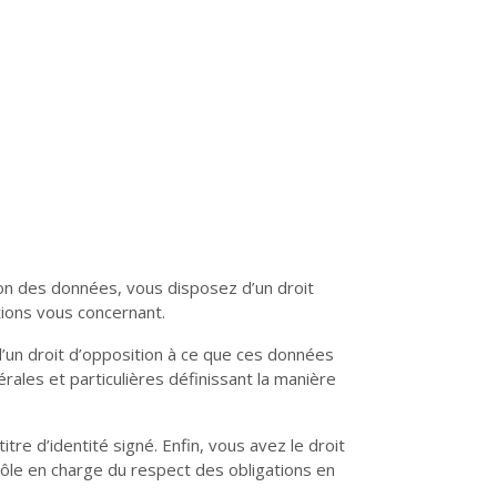
Culture
Pour respirer
Lire, toucher, sentir
Crèches et mystères
ion des données, vous disposez d’un droit
ations vous concernant.
’un droit d’opposition à ce que ces données
rales et particulières définissant la manière
e d’identité signé. Enfin, vous avez le droit
Habiter les quartiers
Violences sexistes et
rôle en charge du respect des obligations en
sexuelles