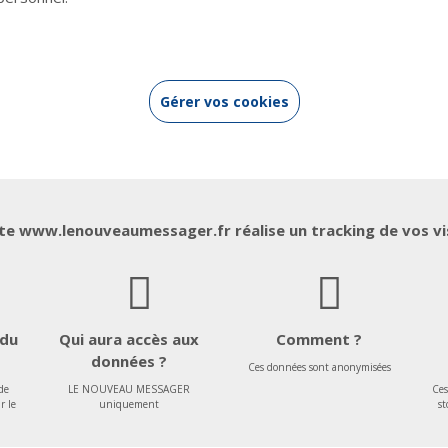
Gérer vos cookies
Les liens de chœur
Les voix de la
transmission
ite www.lenouveaumessager.fr réalise un tracking de vos vi
 du
Qui aura accès aux
Comment ?
données ?
Ces données sont anonymisées
de
LE NOUVEAU MESSAGER
Ces
r le
uniquement
st