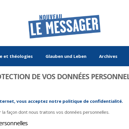
re et théologies
Glauben und Leben
Archives
TECTION DE VOS DONNÉES PERSONNE
nternet, vous acceptez notre politique de confidentialité.
r la façon dont nous traitons vos données personnelles.
De mai-juin 2015 à
Le Rhin : Les
Entretien
Histoire
De mai-juin 2017 à
Œuvre de paix
La chronique
Religions
ersonnelles
méandres d'un fleuve
mars-avril 2017
septembre-octobre
2019