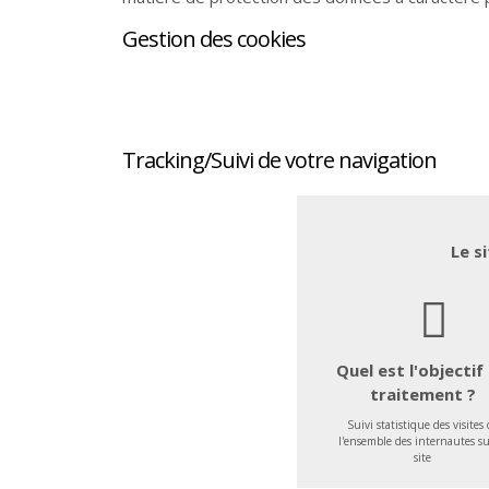
Gestion des cookies
Tracking/Suivi de votre navigation
Où le temps nous place
Gripper les rouages de
la violence
Le s
Quel est l'objectif
traitement ?
Suivi statistique des visites 
l'ensemble des internautes su
site