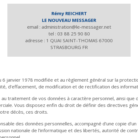
Rémy REICHERT
LE NOUVEAU MESSAGER
email :
administration@le-messager.net
tel :
03 88 25 90 80
adresse :
1 QUAI SAINT-THOMAS 67000
STRASBOURG FR
Vie d'Église
Initiatives
La laïcité et ses mythes
Guetter l'aurore
u 6 janvier 1978 modifiée et au règlement général sur la protect
ilité, d’effacement, de modification et de rectification des inform
 au traitement de vos données à caractère personnel, ainsi que d
ciale. Vous disposez enfin du droit de définir des directives géné
tre décès, ces droits.
Fêtes
Les mots de la fin
sable des données personnelles, accompagné d’une copie d’un titr
Ces proches qui aident
Que peut la justice ?
sion nationale de l’informatique et des libertés, autorité de cont
personnel.