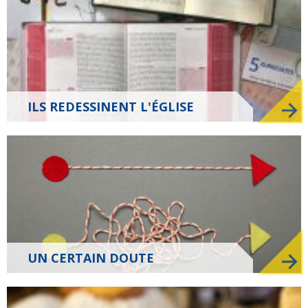
Planète
Tribune
ILS REDESSINENT L'ÉGLISE
Fin de vie : prendre
Et avant ?
Église : le sens du
soin des vivants
changement
Vie d'Église
Initiatives
UN CERTAIN DOUTE
La laïcité et ses
Guetter l'aurore
mythes