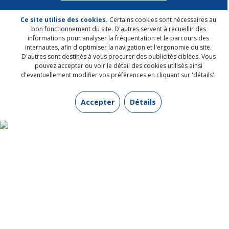
Ce site utilise des cookies.
Certains cookies sont nécessaires au
bon fonctionnement du site. D'autres servent à recueillir des
informations pour analyser la fréquentation et le parcours des
internautes, afin d'optimiser la navigation et l'ergonomie du site.
D'autres sont destinés à vous procurer des publicités ciblées. Vous
pouvez accepter ou voir le détail des cookies utilisés ainsi
d'eventuellement modifier vos préférences en cliquant sur 'détails'.
INFORMATIONS UTILES
Accepter
Détails
Contactez-nous
Qui sommes-nous ?
Mentions légales
Protection de vos données personnelles
Conditions générales de vente