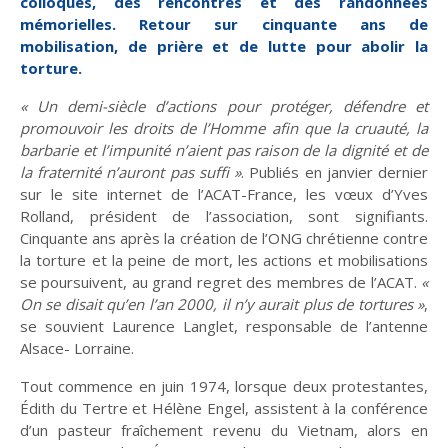
colloques, des rencontres et des randonnées
mémorielles. Retour sur cinquante ans de
mobilisation, de prière et de lutte pour abolir la
torture.
« Un demi-siècle d’actions pour protéger, défendre et
promouvoir les droits de l’Homme afin que la cruauté, la
Entretien
Histoire
La chronique
Religions
barbarie et l’impunité n’aient pas raison de la dignité et de
De mai-juin 2015 à
De mai-juin 2017 à
la fraternité n’auront pas suffi »
. Publiés en janvier dernier
mars-avril 2017
septembre-octobre
sur le site internet de l’ACAT-France, les vœux d’Yves
Le Rhin : Les
Œuvre de paix
2019
méandres d'un fleuve
Rolland, président de l’association, sont signifiants.
Cinquante ans après la création de l’ONG chrétienne contre
la torture et la peine de mort, les actions et mobilisations
se poursuivent, au grand regret des membres de l’ACAT.
«
On se disait qu’en l’an 2000, il n’y aurait plus de tortures »
,
se souvient Laurence Langlet, responsable de l’antenne
Théologies
En débat
Solidarités
Alsace- Lorraine.
Tout commence en juin 1974, lorsque deux protestantes,
De novembre-
De mai-juin 2021 à
Édith du Tertre et Hélène Engel, assistent à la conférence
Que deviennent les
décembre 2019 à
Dans les dédales du
mars-avril 2023
d’un pasteur fraîchement revenu du Vietnam, alors en
mars-avril 2021
pasteurs ?
mensonge