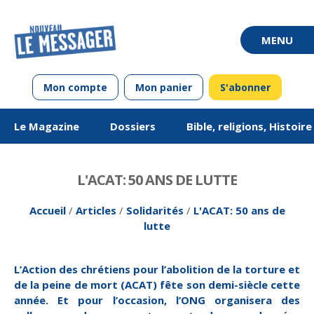
Mon compte
Mon panier
S'abonner
Le Magazine
Dossiers
Bible, religions, Histoir
L'ACAT: 50 ANS DE LUTTE
Accueil
/
Articles
/
Solidarités
/
L'ACAT: 50 ans de
lutte
L’Action des chrétiens pour l’abolition de la torture et
De mai-juin 2011 à
Questions de vie
Chroniques en
Vivre ou avoir
Édito
De mai-juin 2013 à
Équipes unionistes
Chroniques en
Société
Jargon
de la peine de mort (ACAT) fête son demi-siècle cette
mars-avril 2013
alsacien
luthériennes : 100
mars-avril 2015
allemand
ans de vivre
année. Et pour l’occasion, l’ONG organisera des
ensemble