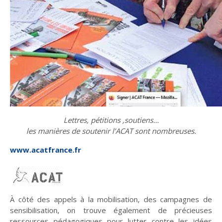
Où le temps nous
Gripper les rouages
place
de la violence
Lettres,
pétitions ,
soutiens…
les
manières
de
soutenir
l’ACAT
sont
nombreuses.
www.acatfrance.fr
Les liens de chœur
Les voix de la
transmission
À côté des appels à la mobilisation, des campagnes de
sensibilisation, on trouve également de précieuses
ressources pédagogiques pour lutter contre les idées