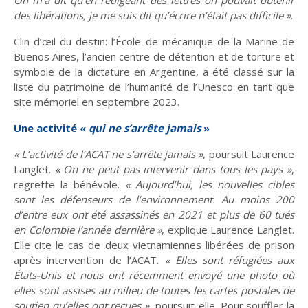
des libérations, je me suis dit qu’écrire n’était pas difficile »
.
Culture
Pour respirer
Clin d’œil du destin: l’École de mécanique de la Marine de
Buenos Aires, l’ancien centre de détention et de torture et
symbole de la dictature en Argentine, a été classé sur la
liste du patrimoine de l’humanité de l’Unesco en tant que
site mémoriel en septembre 2023.
Lire, toucher, sentir
Crèches et mystères
Une activité «
qui ne s’arrête jamais
»
« L’activité de l’ACAT ne s’arrête jamais »
, poursuit Laurence
Langlet.
« On ne peut pas intervenir dans tous les pays »
,
En bref
Événements -
regrette la bénévole.
« Aujourd’hui, les nouvelles cibles
actualité
sont les défenseurs de l’environnement. Au moins 200
d’entre eux ont été assassinés en 2021 et plus de 60 tués
en Colombie l’année dernière »
, explique Laurence Langlet.
Elle cite le cas de deux vietnamiennes libérées de prison
Ce que peut la
Retraites spirituelles :
après intervention de l’ACAT.
« Elles sont réfugiées aux
marche
D'un monde à l'Autre
États-Unis et nous ont récemment envoyé une photo où
elles sont assises au milieu de toutes les cartes postales de
soutien qu’elles ont reçues »
, poursuit-elle. Pour souffler la