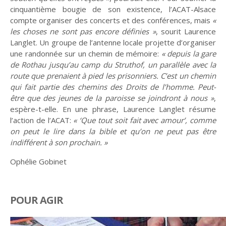
cinquantième bougie de son existence, l’ACAT-Alsace
Fêtes
Les mots de la fin
compte organiser des concerts et des conférences, mais
«
les choses ne sont pas encore définies »
, sourit Laurence
Langlet. Un groupe de l’antenne locale projette d’organiser
une randonnée sur un chemin de mémoire:
« depuis la gare
de Rothau jusqu’au camp du Struthof, un parallèle avec la
Ces proches qui
Que peut la justice ?
route que prenaient à pied les prisonniers. C’est un chemin
aident
qui fait partie des chemins des Droits de l’homme. Peut-
être que des jeunes de la paroisse se joindront à nous »
,
espère-t-elle. En une phrase, Laurence Langlet résume
l’action de l’ACAT:
« ‘Que tout soit fait avec amour’, comme
on peut le lire dans la bible et qu’on ne peut pas être
indifférent à son prochain. »
Ophélie Gobinet
Habiter les quartiers
Violences sexistes et
sexuelles
POUR AGIR