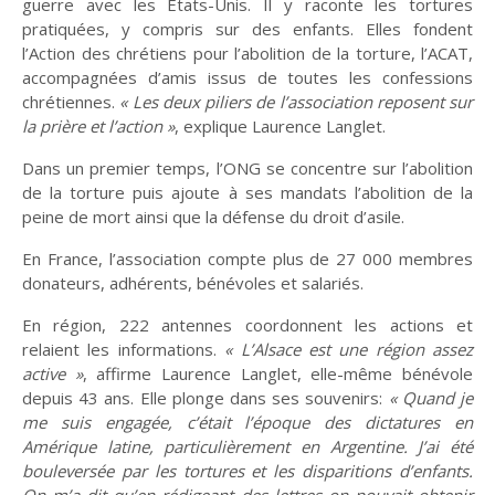
guerre avec les États-Unis. Il y raconte les tortures
pratiquées, y compris sur des enfants. Elles fondent
l’Action des chrétiens pour l’abolition de la torture, l’ACAT,
accompagnées d’amis issus de toutes les confessions
chrétiennes.
« Les deux piliers de l’association reposent sur
Planète
Tribune
la prière et l’action »
, explique Laurence Langlet.
Dans un premier temps, l’ONG se concentre sur l’abolition
de la torture puis ajoute à ses mandats l’abolition de la
Fin de vie : prendre
Et avant ?
Église : le sens du
peine de mort ainsi que la défense du droit d’asile.
soin des vivants
changement
En France, l’association compte plus de 27 000 membres
donateurs, adhérents, bénévoles et salariés.
En région, 222 antennes coordonnent les actions et
Vie d'Église
Initiatives
relaient les informations.
« L’Alsace est une région assez
active »
, affirme Laurence Langlet, elle-même bénévole
depuis 43 ans. Elle plonge dans ses souvenirs:
« Quand je
me suis engagée, c’était l’époque des dictatures en
Amérique latine, particulièrement en Argentine. J’ai été
La laïcité et ses
Guetter l'aurore
mythes
bouleversée par les tortures et les disparitions d’enfants.
On m’a dit qu’en rédigeant des lettres on pouvait obtenir