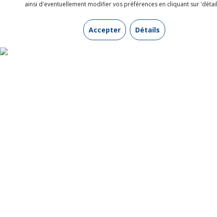
Regards Protestants
ainsi d'eventuellement modifier vos préférences en cliquant sur 'détail
RCF Alsace
Accepter
Détails
RCF Jerico Moselle
Presse protestante régionale
LE NOUVEAU MESSAGER
1b quai Saint Thomas
67000 STRASBOURG
03 88 25 90 80