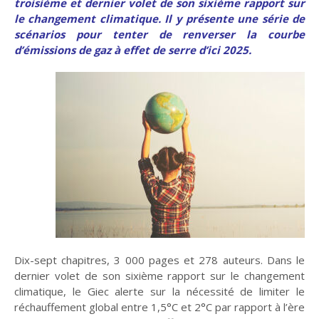
troisième et dernier volet de son sixième rapport sur
le changement climatique. Il y présente une série de
scénarios pour tenter de renverser la courbe
d’émissions de gaz à effet de serre d’ici 2025.
Entretien
Histoire
La chronique
Religions
De mai-juin 2015 à
De mai-juin 2017 à
mars-avril 2017
septembre-octobre
Le Rhin : Les
Œuvre de paix
2019
méandres d'un fleuve
Théologies
En débat
Solidarités
Dix-sept chapitres, 3 000 pages et 278 auteurs. Dans le
dernier volet de son sixième rapport sur le changement
De novembre-
De mai-juin 2021 à
climatique, le Giec alerte sur la nécessité de limiter le
Que deviennent les
décembre 2019 à
Dans les dédales du
mars-avril 2023
réchauffement global entre 1,5°C et 2°C par rapport à l’ère
mars-avril 2021
pasteurs ?
mensonge