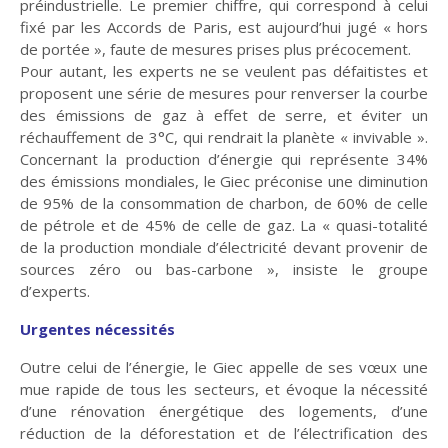
préindustrielle. Le premier chiffre, qui correspond à celui
fixé par les Accords de Paris, est aujourd’hui jugé « hors
de portée », faute de mesures prises plus précocement.
Pour autant, les experts ne se veulent pas défaitistes et
proposent une série de mesures pour renverser la courbe
Planète
Tribune
des émissions de gaz à effet de serre, et éviter un
réchauffement de 3°C, qui rendrait la planète « invivable ».
Concernant la production d’énergie qui représente 34%
des émissions mondiales, le Giec préconise une diminution
Fin de vie : prendre
Et avant ?
Église : le sens du
soin des vivants
changement
de 95% de la consommation de charbon, de 60% de celle
de pétrole et de 45% de celle de gaz. La « quasi-totalité
de la production mondiale d’électricité devant provenir de
sources zéro ou bas-carbone », insiste le groupe
d’experts.
Vie d'Église
Initiatives
Urgentes nécessités
Outre celui de l’énergie, le Giec appelle de ses vœux une
mue rapide de tous les secteurs, et évoque la nécessité
La laïcité et ses
Guetter l'aurore
d’une rénovation énergétique des logements, d’une
mythes
réduction de la déforestation et de l’électrification des