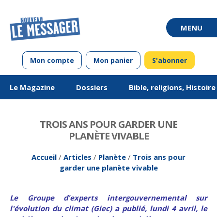
Mon compte
Mon panier
S'abonner
Le Magazine
Dossiers
Bible, religions, Histoir
TROIS ANS POUR GARDER UNE
PLANÈTE VIVABLE
Accueil
/
Articles
/
Planète
/
Trois ans pour
garder une planète vivable
De mai-juin 2011 à
Questions de vie
Chroniques en
Vivre ou avoir
Édito
De mai-juin 2013 à
Équipes unionistes
Chroniques en
Société
Jargon
mars-avril 2013
alsacien
luthériennes : 100
mars-avril 2015
allemand
Le Groupe d'experts intergouvernemental sur
ans de vivre
l'évolution du climat (Giec) a publié, lundi 4 avril, le
ensemble