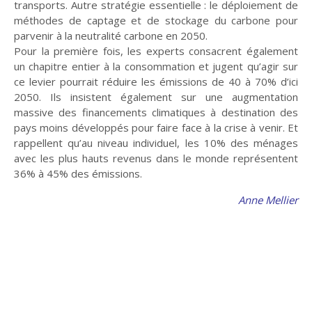
transports. Autre stratégie essentielle : le déploiement de
méthodes de captage et de stockage du carbone pour
parvenir à la neutralité carbone en 2050.
Culture
Pour respirer
Pour la première fois, les experts consacrent également
un chapitre entier à la consommation et jugent qu’agir sur
ce levier pourrait réduire les émissions de 40 à 70% d’ici
2050. Ils insistent également sur une augmentation
massive des financements climatiques à destination des
Lire, toucher, sentir
Crèches et mystères
pays moins développés pour faire face à la crise à venir. Et
rappellent qu’au niveau individuel, les 10% des ménages
avec les plus hauts revenus dans le monde représentent
36% à 45% des émissions.
En bref
Événements -
actualité
Anne Mellier
Ce que peut la
Retraites spirituelles :
marche
D'un monde à l'Autre