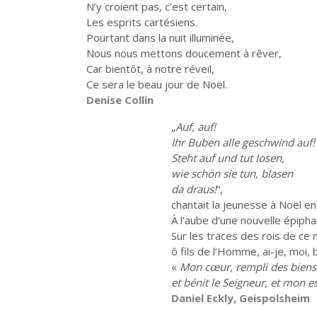
N’y croient pas, c’est certain,
Les esprits cartésiens.
Pourtant dans la nuit illuminée,
Nous nous mettons doucement à rêver,
Car bientôt, à notre réveil,
Ce sera le beau jour de Noël.
Denise Collin
„
Auf, auf!
Ihr Buben alle geschwind auf!
Steht auf und tut losen,
wie schön sie tun, blasen
da draus!
“,
chantait la jeunesse à Noël en
À l’aube d’une nouvelle épipha
Sur les traces des rois de ce
ô fils de l’Homme, ai-je, moi, 
«
Mon cœur, rempli des biens 
et bénit le Seigneur, et mon e
Daniel Eckly, Geispolsheim