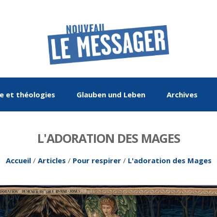
re et théologies
Glauben und Leben
Archives
L'ADORATION DES MAGES
Accueil
/
Articles
/
Pour respirer
/
L'adoration des Mages
De mai-juin 2015 à
Le Rhin : Les
Entretien
Histoire
De mai-juin 2017 à
Œuvre de paix
La chronique
Religions
méandres d'un fleuve
mars-avril 2017
septembre-octobre
2019