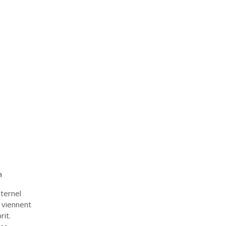
h
aternel
 viennent
rit.