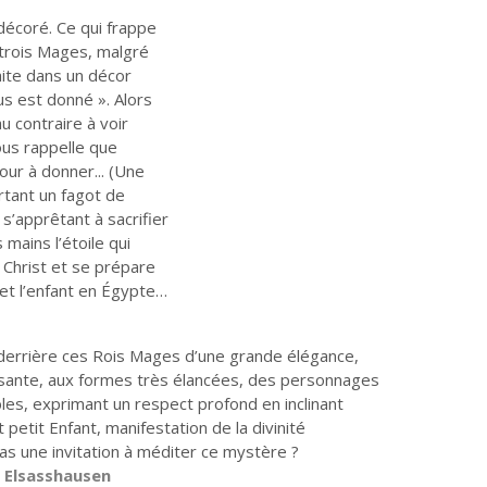
écoré. Ce qui frappe
s trois Mages, malgré
aite dans un décor
us est donné ». Alors
au contraire à voir
nous rappelle que
mour à donner... (Une
tant un fagot de
Les liens de chœur
Les voix de la
s’apprêtant à sacrifier
transmission
 mains l’étoile qui
e Christ et se prépare
 et l’enfant en Égypte…
derrière ces Rois Mages d’une grande élégance,
uissante, aux formes très élancées, des personnages
les, exprimant un respect profond en inclinant
 petit Enfant, manifestation de la divinité
as une invitation à méditer ce mystère ?
 Elsasshausen