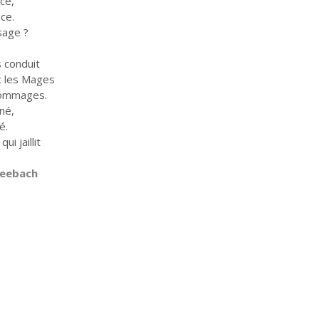
nce,
ce.
sage ?
s conduit
c les Mages
hommages.
 né,
é.
ui jaillit
Seebach