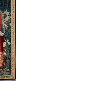
Culture
Pour respirer
Lire, toucher, sentir
Crèches et mystères
Habiter les quartiers
Violences sexistes et
sexuelles