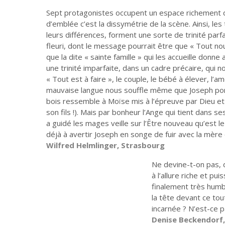
Sept protagonistes occupent un espace richement d
d’emblée c’est la dissymétrie de la scène. Ainsi, le
leurs différences, forment une sorte de trinité parf
fleuri, dont le message pourrait être que « Tout no
que la dite « sainte famille » qui les accueille donne 
une trinité imparfaite, dans un cadre précaire, qui 
« Tout est à faire », le couple, le bébé à élever, l’a
mauvaise langue nous souffle même que Joseph por
Où le temps nous place
Gripper les rouages de
bois ressemble à Moïse mis à l’épreuve par Dieu et 
la violence
son fils !). Mais par bonheur l’Ange qui tient dans ses
a guidé les mages veille sur l’Être nouveau qu’est l
déjà à avertir Joseph en songe de fuir avec la mère
Wilfred Helmlinger, Strasbourg
Ne devine-t-on pas, 
à l’allure riche et p
finalement très humb
la tête devant ce tout
incarnée ? N’est-ce p
Denise Beckendorf,