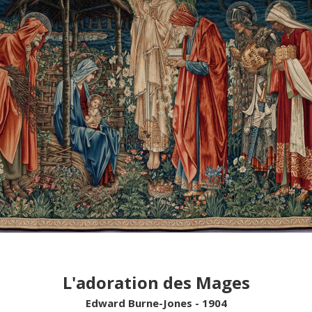
Vie d'Église
Initiatives
La laïcité et ses mythes
Guetter l'aurore
Fêtes
Les mots de la fin
L'adoration des Mages
Ces proches qui aident
Que peut la justice ?
Edward Burne-Jones - 1904