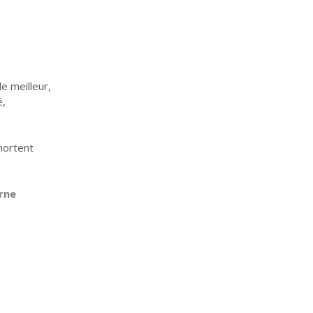
e meilleur,
é,
hortent
erne