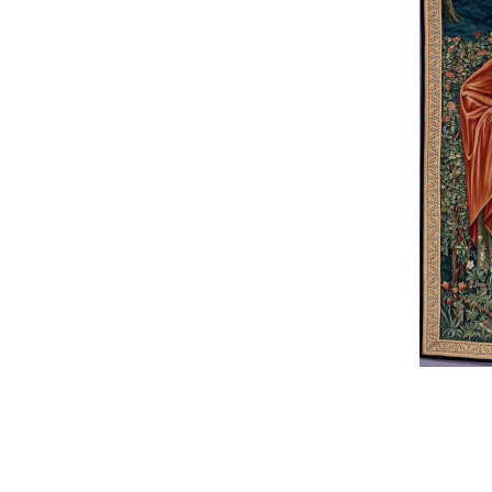
Planète
Tribune
Fin de vie : prendre
Et avant ?
Église : le sens du
soin des vivants
changement
En bref
Événements - actualité
Ce que peut la marche
Retraites spirituelles :
D'un monde à l'Autre