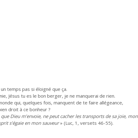
 un temps pas si éloigné que ça.
nie, Jésus tu es le bon berger, je ne manquerai de rien.
 monde qui, quelques fois, manquent de te faire allégeance,
bien droit à ce bonheur ?
que Dieu m’envoie, ne peut cacher les transports de sa joie, mo
sprit s’égaie en mon sauveur
» (Luc, 1, versets 46-55).