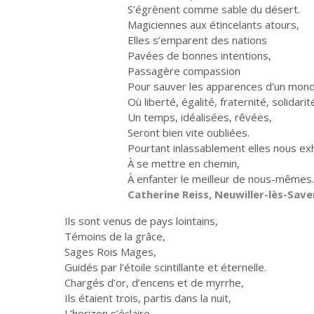
S’égrènent comme sable du désert.
Magiciennes aux étincelants atours,
Elles s’emparent des nations
Pavées de bonnes intentions,
Passagère compassion
Pour sauver les apparences d’un mond
Où liberté, égalité, fraternité, solidarit
Un temps, idéalisées, rêvées,
Seront bien vite oubliées.
Pourtant inlassablement elles nous ex
À se mettre en chemin,
À enfanter le meilleur de nous-mêmes.
Catherine Reiss, Neuwiller-lès-Sav
Ils sont venus de pays lointains,
Témoins de la grâce,
Sages Rois Mages,
Guidés par l’étoile scintillante et éternelle.
Chargés d’or, d’encens et de myrrhe,
Ils étaient trois, partis dans la nuit,
L’horizon s’éclaire,