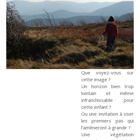
Entretien
Histoire
La chronique
Religions
De mai-juin 2015 à
De mai-juin 2017 à
mars-avril 2017
septembre-octobre
Le Rhin : Les
Œuvre de paix
2019
méandres d'un fleuve
Que voyez-vous sur
cette image ?
Un horizon bien trop
lointain et même
infranchissable pour
cette enfant ?
Théologies
En débat
Solidarités
Ou une invitation à oser
les premiers pas qui
De novembre-
De mai-juin 2021 à
l’amèneront à grandir ?
Que deviennent les
décembre 2019 à
Dans les dédales du
mars-avril 2023
Une végétation
mars-avril 2021
pasteurs ?
mensonge