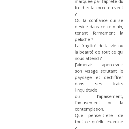
marquée par l'âpreté du
froid et la force du vent
?
Ou la confiance qui se
devine dans cette main,
Planète
Tribune
tenant fermement la
peluche ?
La fragilité de la vie ou
la beauté de tout ce qui
Fin de vie : prendre
Et avant ?
Église : le sens du
soin des vivants
changement
nous attend ?
J'aimerais apercevoir
son visage scrutant le
paysage et déchiffrer
dans ses traits
Vie d'Église
Initiatives
l’inquiétude
ou l’apaisement,
l’amusement ou la
contemplation.
Que pense-t-elle de
La laïcité et ses
Guetter l'aurore
mythes
tout ce qu’elle examine
?