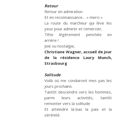
Retour
Retour en admiration
Et en reconnaissance… « merci »
La route du marcheur qui lève les
yeux pour admirer et remercier,
Tête légèrement penchée en
Où le temps nous
Gripper les rouages
arrière !
place
de la violence
Joie ou nostalgie,
Christiane Wagner, accueil de jour
de la résidence Laury Munch,
Strasbourg
Solitude
Voilà où me conduiront mes pas les
jours prochains.
Tantôt descendre vers les hommes,
Les liens de chœur
Les voix de la
transmission
parmi leurs activités, tantôt
remonter vers la solitude
Et atteindre là-bas la paix et la
sérénité.