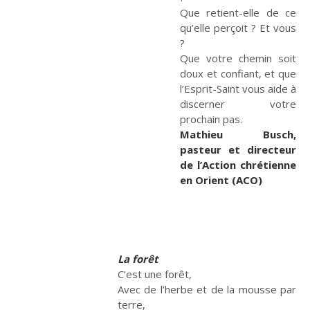
Que retient-elle de ce
qu’elle perçoit ? Et vous
Culture
Pour respirer
?
Que votre chemin soit
doux et confiant, et que
l’Esprit-Saint vous aide à
discerner votre
prochain pas.
Lire, toucher, sentir
Crèches et mystères
Mathieu Busch,
pasteur et directeur
de l’Action chrétienne
En bref
Événements -
en Orient (ACO)
actualité
La forêt
Ce que peut la
Retraites spirituelles :
marche
D'un monde à l'Autre
C’est une forêt,
Avec de l’herbe et de la mousse par
terre,