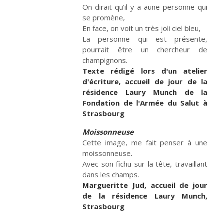
On dirait qu’il y a aune personne qui
Fêtes
Les mots de la fin
se promène,
En face, on voit un très joli ciel bleu,
La personne qui est présente,
pourrait être un chercheur de
champignons.
Texte rédigé lors d'un atelier
Ces proches qui
Que peut la justice ?
aident
d'écriture, accueil de jour de la
résidence Laury Munch de la
Fondation de l'Armée du Salut à
Strasbourg
Moissonneuse
Cette image, me fait penser à une
moissonneuse.
Avec son fichu sur la tête, travaillant
dans les champs.
Habiter les quartiers
Violences sexistes et
Margueritte Jud, accueil de jour
sexuelles
de la résidence Laury Munch,
Strasbourg