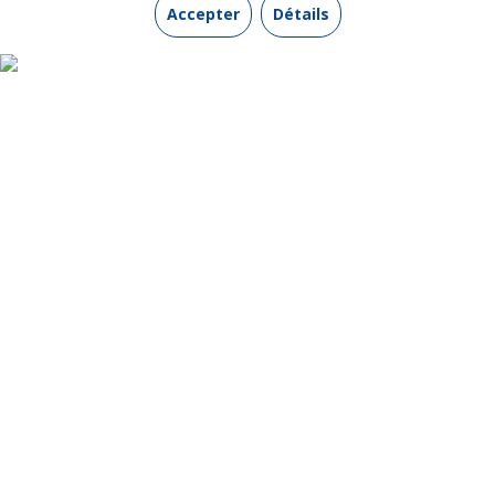
Accepter
Détails
INFORMATIONS UTILES
Contactez-nous
Qui sommes-nous ?
Mentions légales
Protection de vos données personnelles
Conditions générales de vente