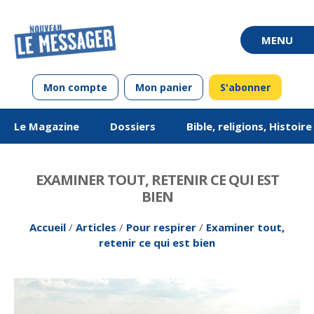
Mon compte
Mon panier
S'abonner
Le Magazine
Dossiers
Bible, religions, Histoir
EXAMINER TOUT, RETENIR CE QUI EST
BIEN
Accueil
/
Articles
/
Pour respirer
/
Examiner tout,
retenir ce qui est bien
De mai-juin 2011 à
Questions de vie
Chroniques en
Vivre ou avoir
Édito
De mai-juin 2013 à
Équipes unionistes
Chroniques en
Société
Jargon
mars-avril 2013
alsacien
luthériennes : 100
mars-avril 2015
allemand
ans de vivre
ensemble