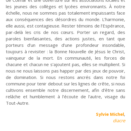
les jeunes des collèges et lycées environnants. À notre
échelle, nous ne sommes pas totalement impuissants face
Culture
Pour respirer
aux conséquences des désordres du monde. L’harmonie,
elle aussi, est contagieuse. Rester témoins de l’Espérance,
par-delà les cris de nos cœurs. Porter un regard, des
paroles bienfaisantes, des actions justes, en tant que
porteurs d’un message d’une profondeur insondable,
Lire, toucher, sentir
Crèches et mystères
toujours à revisiter : la Bonne Nouvelle de Jésus le Christ,
vainqueur de la mort. En communauté, les forces de
chacune et chacun ne s’ajoutent pas, elles se multiplient. Si
nous ne nous laissons pas happer par des jeux de pouvoir,
En bref
Événements -
de domination. Si nous restons ancrés dans notre foi
actualité
commune pour tenir debout sur les lignes de crête, si nous
cultivons ensemble notre discernement, afin d’être sans
relâche et humblement à l’écoute de l’autre, visage du
Tout-Autre.
Ce que peut la
Retraites spirituelles :
Sylvie Michel
,
marche
D'un monde à l'Autre
diacre