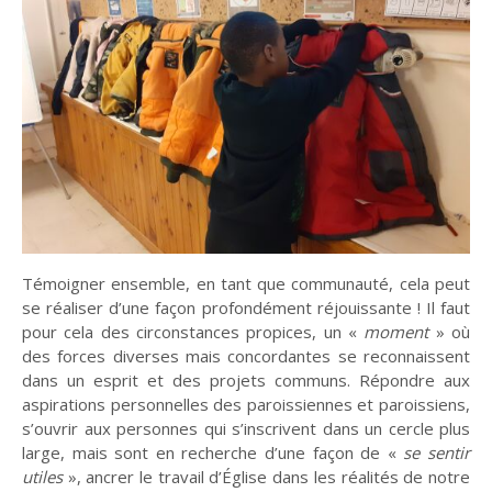
Entretien
Histoire
La chronique
Religions
De mai-juin 2015 à
De mai-juin 2017 à
mars-avril 2017
septembre-octobre
Le Rhin : Les
Œuvre de paix
2019
méandres d'un fleuve
Témoigner ensemble, en tant que communauté, cela peut
se réaliser d’une façon profondément réjouissante ! Il faut
pour cela des circonstances propices, un «
moment
» où
des forces diverses mais concordantes se reconnaissent
Théologies
En débat
Solidarités
dans un esprit et des projets communs. Répondre aux
aspirations personnelles des paroissiennes et paroissiens,
s’ouvrir aux personnes qui s’inscrivent dans un cercle plus
De novembre-
De mai-juin 2021 à
large, mais sont en recherche d’une façon de «
se sentir
Que deviennent les
décembre 2019 à
Dans les dédales du
mars-avril 2023
mars-avril 2021
pasteurs ?
mensonge
utiles
», ancrer le travail d’Église dans les réalités de notre