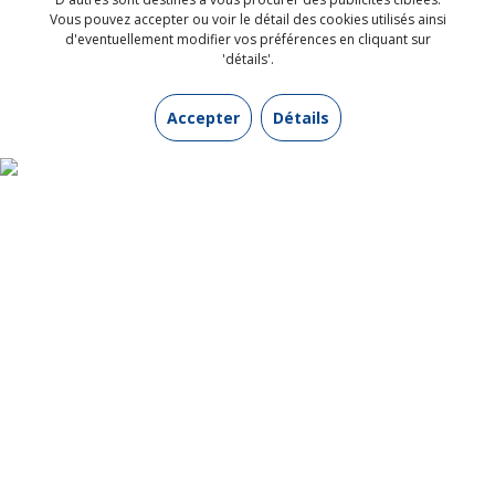
Vous pouvez accepter ou voir le détail des cookies utilisés ainsi
d'eventuellement modifier vos préférences en cliquant sur
'détails'.
Accepter
Détails
INFORMATIONS UTILES
Contactez-nous
Qui sommes-nous ?
Mentions légales
Protection de vos données personnelles
Conditions générales de vente