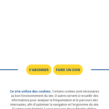
S'ABONNER
FAIRE UN DON
Ce site utilise des cookies.
Certains cookies sont nécessaires
au bon fonctionnement du site. D'autres servent à recueillir des
SUIVEZ-NOUS SUR LES RÉSEAUX
informations pour analyser la fréquentation et le parcours des
internautes, afin d'optimiser la navigation et l'ergonomie du site.
SOCIAUX
D'autres sont destinés à vous procurer des publicités ciblées.