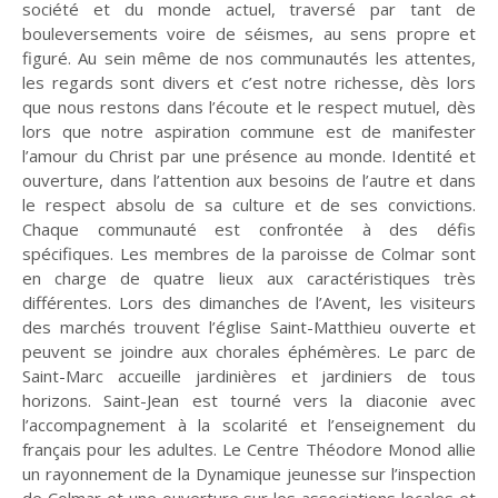
société et du monde actuel, traversé par tant de
bouleversements voire de séismes, au sens propre et
figuré. Au sein même de nos communautés les attentes,
les regards sont divers et c’est notre richesse, dès lors
que nous restons dans l’écoute et le respect mutuel, dès
Planète
Tribune
lors que notre aspiration commune est de manifester
l’amour du Christ par une présence au monde. Identité et
ouverture, dans l’attention aux besoins de l’autre et dans
le respect absolu de sa culture et de ses convictions.
Fin de vie : prendre
Et avant ?
Église : le sens du
soin des vivants
changement
Chaque communauté est confrontée à des défis
spécifiques. Les membres de la paroisse de Colmar sont
en charge de quatre lieux aux caractéristiques très
différentes. Lors des dimanches de l’Avent, les visiteurs
des marchés trouvent l’église Saint-Matthieu ouverte et
Vie d'Église
Initiatives
peuvent se joindre aux chorales éphémères. Le parc de
Saint-Marc accueille jardinières et jardiniers de tous
horizons. Saint-Jean est tourné vers la diaconie avec
l’accompagnement à la scolarité et l’enseignement du
La laïcité et ses
Guetter l'aurore
français pour les adultes. Le Centre Théodore Monod allie
mythes
un rayonnement de la Dynamique jeunesse sur l’inspection
de Colmar et une ouverture sur les associations locales et