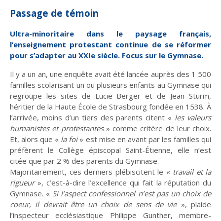
Passage de témoin
Ultra-minoritaire dans le paysage français,
l’enseignement protestant continue de se réformer
pour s’adapter au XXIe siècle. Focus sur le Gymnase.
Où le temps nous
Gripper les rouages
Il y a un an, une enquête avait été lancée auprès des 1 500
place
de la violence
familles scolarisant un ou plusieurs enfants au Gymnase qui
regroupe les sites de Lucie Berger et de Jean Sturm,
héritier de la Haute École de Strasbourg fondée en 1538. À
l’arrivée, moins d’un tiers des parents citent «
les valeurs
humanistes et protestantes
» comme critère de leur choix.
Et, alors que «
la foi
» est mise en avant par les familles qui
préfèrent le Collège épiscopal Saint-Étienne, elle n’est
citée que par 2 % des parents du Gymnase.
Majoritairement, ces derniers plébiscitent le «
travail et la
Les liens de chœur
Les voix de la
rigueur
», c’est-à-dire l’excellence qui fait la réputation du
transmission
Gymnase. «
Si l’aspect confessionnel n’est pas un choix de
coeur, il devrait être un choix de sens de vie
», plaide
l’inspecteur ecclésiastique Philippe Gunther, membre-