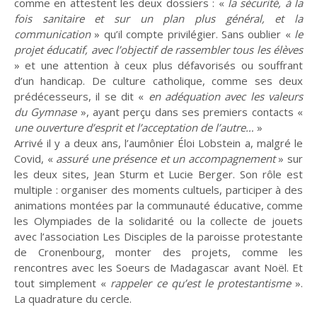
comme en attestent les deux dossiers : «
la sécurité, à la
fois sanitaire et sur un plan plus général, et la
communication
» qu’il compte privilégier. Sans oublier «
le
projet éducatif, avec l’objectif de rassembler tous les élèves
» et une attention à ceux plus défavorisés ou souffrant
d’un handicap. De culture catholique, comme ses deux
prédécesseurs, il se dit «
en adéquation avec les valeurs
du Gymnase
», ayant perçu dans ses premiers contacts «
une ouverture d’esprit et l’acceptation de l’autre…
»
Arrivé il y a deux ans, l’aumônier Éloi Lobstein a, malgré le
Covid, «
assuré une présence et un accompagnement
» sur
les deux sites, Jean Sturm et Lucie Berger. Son rôle est
multiple : organiser des moments cultuels, participer à des
animations montées par la communauté éducative, comme
les Olympiades de la solidarité ou la collecte de jouets
avec l’association Les Disciples de la paroisse protestante
de Cronenbourg, monter des projets, comme les
rencontres avec les Soeurs de Madagascar avant Noël. Et
tout simplement «
rappeler ce qu’est le protestantisme
».
La quadrature du cercle.