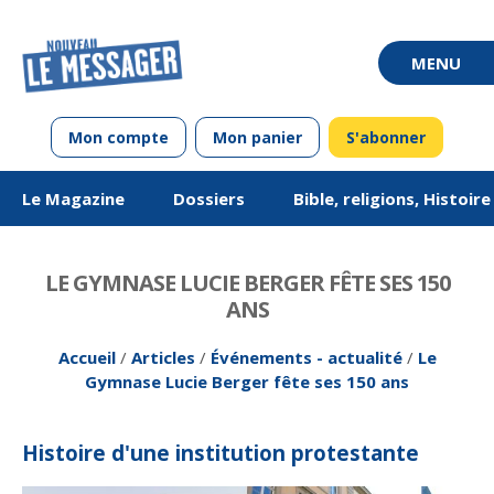
Mon compte
Mon panier
S'abonner
Le Magazine
Dossiers
Bible, religions, Histoir
LE GYMNASE LUCIE BERGER FÊTE SES 150
ANS
Accueil
/
Articles
/
Événements - actualité
/
Le
Gymnase Lucie Berger fête ses 150 ans
De mai-juin 2011 à
Questions de vie
Chroniques en
Vivre ou avoir
Édito
De mai-juin 2013 à
Équipes unionistes
Chroniques en
Société
Jargon
mars-avril 2013
alsacien
luthériennes : 100
mars-avril 2015
allemand
Histoire d'une institution protestante
ans de vivre
ensemble