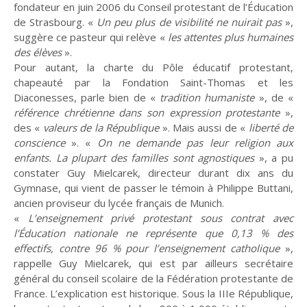
fondateur en juin 2006 du Conseil protestant de l’Éducation
de Strasbourg. «
Un peu plus de visibilité ne nuirait pas
»,
suggère ce pasteur qui relève «
les attentes plus humaines
des élèves
».
Pour autant, la charte du Pôle éducatif protestant,
chapeauté par la Fondation Saint-Thomas et les
Diaconesses, parle bien de «
tradition humaniste
», de «
référence chrétienne dans son expression protestante
»,
des «
valeurs de la République
». Mais aussi de «
liberté de
conscience
». «
On ne demande pas leur religion aux
enfants. La plupart des familles sont agnostiques
», a pu
constater Guy Mielcarek, directeur durant dix ans du
Gymnase, qui vient de passer le témoin à Philippe Buttani,
ancien proviseur du lycée français de Munich.
«
L’enseignement privé protestant sous contrat avec
l’Éducation nationale ne représente que 0,13 % des
effectifs, contre 96 % pour l’enseignement catholique
»,
rappelle Guy Mielcarek, qui est par ailleurs secrétaire
général du conseil scolaire de la Fédération protestante de
France. L’explication est historique. Sous la IIIe République,