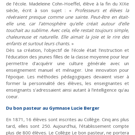
de l’école. Madeleine Cohn-Hoeffel, élève à la fin du XIXe
siècle, écrit à son sujet : «
Professeurs et élèves la
révéraient presque comme une sainte. Peut-être en était-
elle une, car l’atmosphère qu’elle créait autour d’elle
Planète
Tribune
touchait au sublime. Avec cela, elle restait toujours simple,
chaleureuse et naturelle. Elle aimait la joie et le rire des
enfants et surtout leurs chants.
»
Dès sa création, l’objectif de l’école était l’instruction et
Fin de vie : prendre
Et avant ?
Église : le sens du
l’éducation des jeunes filles de la classe moyenne pour leur
soin des vivants
changement
permettre d’acquérir une culture générale avec un
enseignement manuel et ménager. Une innovation pour
l’époque. Les méthodes pédagogiques devaient viser à
former la personnalité des élèves, les enseignantes et
enseignants s’adressaient ainsi autant à l’intelligence qu’au
Vie d'Église
Initiatives
coeur.
Du bon pasteur au Gymnase Lucie Berger
En 1871, 16 élèves sont inscrites au Collège. Cinq ans plus
La laïcité et ses
Guetter l'aurore
tard, elles sont 250. Aujourd’hui, l’établissement compte
mythes
plus de 800 élèves. Le Collège Le bon pasteur, ne portera