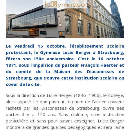
Entretien
Histoire
La chronique
Religions
Le vendredi 15 octobre, l’établissement scolaire
De mai-juin 2015 à
De mai-juin 2017 à
mars-avril 2017
septembre-octobre
protestant, le Gymnase Lucie Berger à Strasbourg,
Le Rhin : Les
Œuvre de paix
2019
fêtera son 150e anniversaire. C’est le 16 octobre
méandres d'un fleuve
1871, sous l’impulsion du pasteur François Haerter et
du comité de la Maison des Diaconesses de
Strasbourg, que s’ouvre cette institution scolaire au
coeur de la cité.
Sous la direction de Lucie Berger (1836- 1906), le Collège,
Théologies
En débat
Solidarités
alors appelé Le bon pasteur, du nom de l’ancien couvent
racheté par les Diaconesses de Strasbourg, ouvre ses
portes il y a 150 ans. Sans diplôme, sans instruction
De novembre-
De mai-juin 2021 à
Que deviennent les
décembre 2019 à
Dans les dédales du
mars-avril 2023
particulière et sans pour autant enseigner, Lucie Berger
mars-avril 2021
pasteurs ?
mensonge
montrera de grandes qualités pédagogiques et sera l’âme