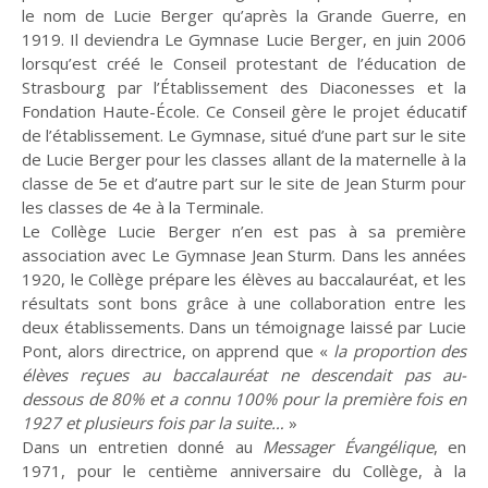
le nom de Lucie Berger qu’après la Grande Guerre, en
1919. Il deviendra Le Gymnase Lucie Berger, en juin 2006
Culture
Pour respirer
lorsqu’est créé le Conseil protestant de l’éducation de
Strasbourg par l’Établissement des Diaconesses et la
Fondation Haute-École. Ce Conseil gère le projet éducatif
de l’établissement. Le Gymnase, situé d’une part sur le site
de Lucie Berger pour les classes allant de la maternelle à la
classe de 5e et d’autre part sur le site de Jean Sturm pour
Lire, toucher, sentir
Crèches et mystères
les classes de 4e à la Terminale.
Le Collège Lucie Berger n’en est pas à sa première
association avec Le Gymnase Jean Sturm. Dans les années
1920, le Collège prépare les élèves au baccalauréat, et les
En bref
Événements -
actualité
résultats sont bons grâce à une collaboration entre les
deux établissements. Dans un témoignage laissé par Lucie
Pont, alors directrice, on apprend que «
la proportion des
élèves reçues au baccalauréat ne descendait pas au-
dessous de 80% et a connu 100% pour la première fois en
Ce que peut la
Retraites spirituelles :
1927 et plusieurs fois par la suite…
»
marche
D'un monde à l'Autre
Dans un entretien donné au
Messager Évangélique
, en
1971, pour le centième anniversaire du Collège, à la