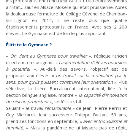
les protestants ont rendu leur 800 à 1 000 établissements
à l’État… sauf en Alsace-Moselle qui était prussienne. Après
la douloureuse fermeture du Collège Cévenol de Chambon-
sur-Lignon en 2014, il ne reste plus que quatre
établissements protestants en France. Avec ses 2 200
élèves, Le Gymnase est de loin le plus important.
Élitiste le Gymnase ?
«
On vient au Gymnase pour travailler
», réplique l’ancien
directeur, en soulignant «
l’augmentation d’élèves boursiers
à potentiel
». Au-delà des savoirs, l’objectif est de
proposer aux élèves «
un travail sur la motivation par le
sens, pour qu’ils puissent construire leur orientation
». Plus
sélective, la filière Baccalauréat international, liée à la
section bilingue anglaise, montre «
la capacité d’innovation
du réseau protestant
», se félicite-t-il.
Saluant «
le travail remarquable
» de Jean- Pierre Perrin et
Guy Mielcarek, leur successeur Philippe Buttani, 53 ans,
prend ses fonctions en septembre, «
avec enthousiasme et
humilité.
» Mais la pandémie ne lui laissera pas de répit,