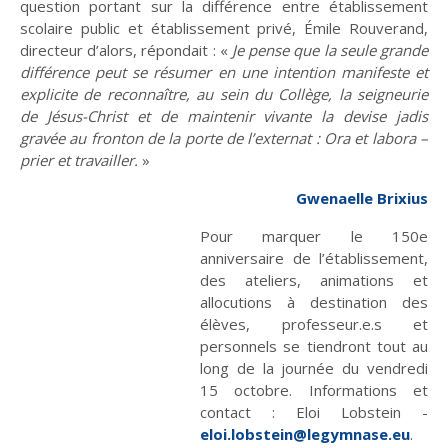
question portant sur la différence entre établissement
scolaire public et établissement privé, Émile Rouverand,
Fêtes
Les mots de la fin
directeur d’alors, répondait : «
Je pense que la seule grande
différence peut se résumer en une intention manifeste et
explicite de reconnaître, au sein du Collège, la seigneurie
de Jésus-Christ et de maintenir vivante la devise jadis
gravée au fronton de la porte de l’externat : Ora et labora –
Ces proches qui
Que peut la justice ?
prier et travailler.
»
aident
Gwenaelle Brixius
Pour marquer le 150e
anniversaire de l’établissement,
des ateliers, animations et
allocutions à destination des
élèves, professeur.e.s et
personnels se tiendront tout au
Habiter les quartiers
Violences sexistes et
long de la journée du vendredi
sexuelles
15 octobre. Informations et
contact : Eloi Lobstein -
eloi.lobstein@legymnase.eu
.