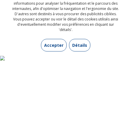
SUIVEZ-NOUS SUR LES RÉSEAUX
informations pour analyser la fréquentation et le parcours des
internautes, afin d'optimiser la navigation et l'ergonomie du site.
SOCIAUX
D'autres sont destinés à vous procurer des publicités ciblées.
Vous pouvez accepter ou voir le détail des cookies utilisés ainsi
d'eventuellement modifier vos préférences en cliquant sur
'détails'.
Accepter
Détails
INFORMATIONS UTILES
Contactez-nous
Qui sommes-nous ?
Mentions légales