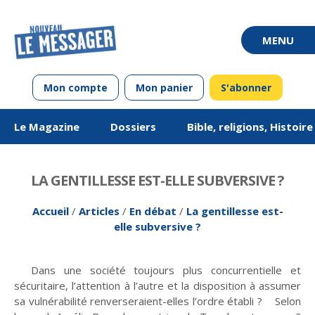
Mon compte
Mon panier
S'abonner
Le Magazine
Dossiers
Bible, religions, Histoir
LA GENTILLESSE EST-ELLE SUBVERSIVE ?
Accueil
/
Articles
/
En débat
/
La gentillesse est-
elle subversive ?
Dans une société toujours plus concurrentielle et
De mai-juin 2011 à
Questions de vie
Chroniques en
Vivre ou avoir
Édito
De mai-juin 2013 à
Équipes unionistes
Chroniques en
Société
Jargon
sécuritaire, l’attention à l’autre et la disposition à assumer
mars-avril 2013
alsacien
luthériennes : 100
mars-avril 2015
allemand
ans de vivre
sa vulnérabilité renverseraient-elles l’ordre établi ? Selon
ensemble