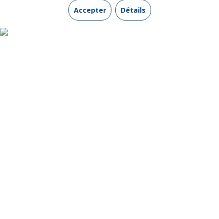
Accepter
Détails
INFORMATIONS UTILES
Contactez-nous
Qui sommes-nous ?
Mentions légales
Protection de vos données personnelles
Conditions générales de vente