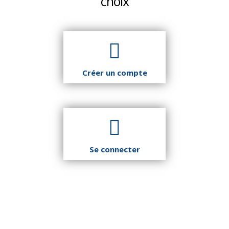
choix
Planète
Tribune
Créer un compte
Fin de vie : prendre
Et avant ?
Église : le sens du
soin des vivants
changement
Se connecter
Vie d'Église
Initiatives
La laïcité et ses
Guetter l'aurore
mythes