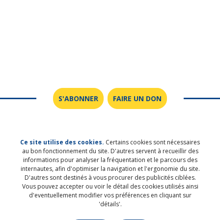
Où le temps nous
Gripper les rouages
place
de la violence
S'ABONNER
FAIRE UN DON
Ce site utilise des cookies.
Certains cookies sont nécessaires
au bon fonctionnement du site. D'autres servent à recueillir des
SUIVEZ-NOUS SUR LES RÉSEAUX
informations pour analyser la fréquentation et le parcours des
internautes, afin d'optimiser la navigation et l'ergonomie du site.
SOCIAUX
Les liens de chœur
Les voix de la
D'autres sont destinés à vous procurer des publicités ciblées.
transmission
Vous pouvez accepter ou voir le détail des cookies utilisés ainsi
d'eventuellement modifier vos préférences en cliquant sur
'détails'.