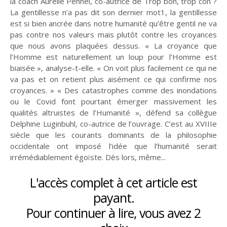
la coach Aurélie Pennel, co-autrice de Trop bon, trop con ?
La gentillesse n’a pas dit son dernier mot1, la gentillesse
est si bien ancrée dans notre humanité qu’être gentil ne va
pas contre nos valeurs mais plutôt contre les croyances
que nous avons plaquées dessus. « La croyance que
l’Homme est naturellement un loup pour l’Homme est
biaisée », analyse-t-elle. « On voit plus facilement ce qui ne
Entretien
Histoire
La chronique
Religions
va pas et on retient plus aisément ce qui confirme nos
De mai-juin 2015 à
De mai-juin 2017 à
croyances. » « Des catastrophes comme des inondations
mars-avril 2017
septembre-octobre
Le Rhin : Les
Œuvre de paix
2019
ou le Covid font pourtant émerger massivement les
méandres d'un fleuve
qualités altruistes de l’Humanité », défend sa collègue
Delphine Luginbuhl, co-autrice de l’ouvrage. C’est au XVIIIe
siècle que les courants dominants de la philosophie
occidentale ont imposé l’idée que l’humanité serait
irrémédiablement égoïste. Dès lors, même...
Théologies
En débat
Solidarités
L'accès complet à cet article est
payant.
De novembre-
De mai-juin 2021 à
Pour continuer à lire, vous avez 2
Que deviennent les
décembre 2019 à
Dans les dédales du
mars-avril 2023
mars-avril 2021
pasteurs ?
mensonge