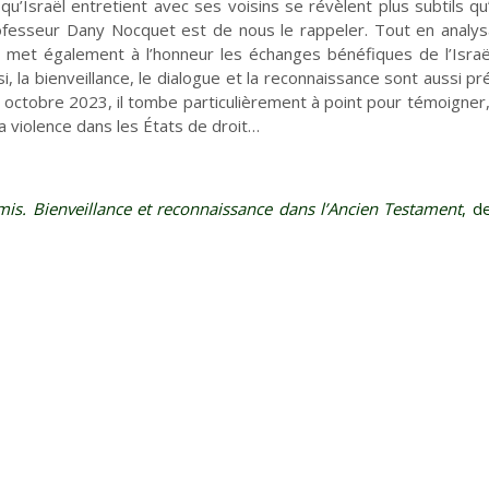
s qu’Israël entretient avec ses voisins se révèlent plus subtils 
ofesseur Dany Nocquet est de nous le rappeler. Tout en analysa
ui met également à l’honneur les échanges bénéfiques de l’Isra
, la bienveillance, le dialogue et la reconnaissance sont aussi pr
 octobre 2023, il tombe particulièrement à point pour témoigner,
 violence dans les États de droit…
Vie d'Église
Initiatives
mis. Bienveillance et reconnaissance dans l’Ancien Testamen
t
, d
La laïcité et ses mythes
Guetter l'aurore
Fêtes
Les mots de la fin
Ces proches qui aident
Que peut la justice ?