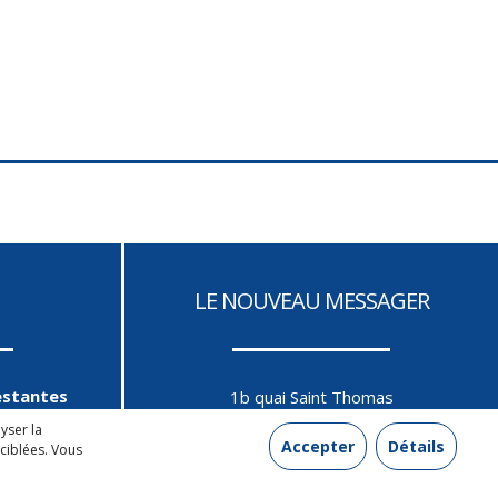
LE NOUVEAU MESSAGER
estantes
1b quai Saint Thomas
aine
yser la
67000 STRASBOURG
Accepter
Détails
 ciblées. Vous
nts
03 88 25 90 80