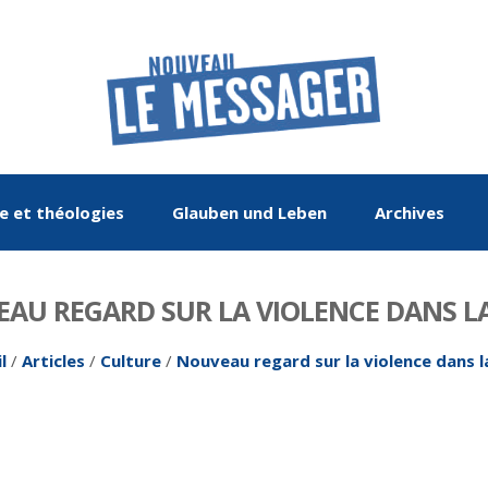
re et théologies
Glauben und Leben
Archives
AU REGARD SUR LA VIOLENCE DANS LA
l
/
Articles
/
Culture
/
Nouveau regard sur la violence dans l
De mai-juin 2015 à
Le Rhin : Les
Entretien
Histoire
De mai-juin 2017 à
Œuvre de paix
La chronique
Religions
méandres d'un fleuve
mars-avril 2017
septembre-octobre
2019