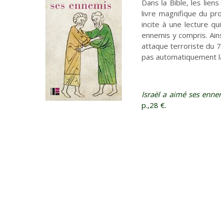
Dans la Bible, les lien
livre magnifique du pr
incite à une lecture q
ennemis y compris. Ainsi
attaque terroriste du 7
pas automatiquement la
Planète
Tribune
Israël a aimé ses enne
Fin de vie : prendre
Et avant ?
Église : le sens du
p.,28 €.
soin des vivants
changement
En bref
Événements - actualité
Ce que peut la marche
Retraites spirituelles :
D'un monde à l'Autre