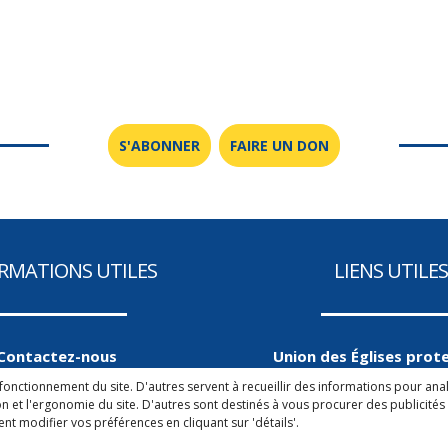
S'ABONNER
FAIRE UN DON
Les liens de chœur
Les voix de la
transmission
RMATIONS UTILES
LIENS UTILES
Contactez-nous
Union des Églises prot
d'Alsace et de Lorr
ui sommes-nous ?
onctionnement du site. D'autres servent à recueillir des informations pour anal
on et l'ergonomie du site. D'autres sont destinés à vous procurer des publicités
Regards Protesta
entions légales
ent modifier vos préférences en cliquant sur 'détails'.
RCF Alsace
ction de vos données