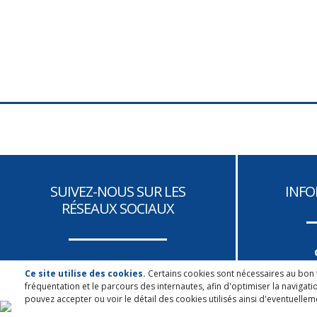
Où le temps nous place
Gripper les rouages de
la violence
SUIVEZ-NOUS SUR LES
INFO
RÉSEAUX SOCIAUX
Q
Ce site utilise des cookies.
Certains cookies sont nécessaires au bon f
fréquentation et le parcours des internautes, afin d'optimiser la navigati
M
pouvez accepter ou voir le détail des cookies utilisés ainsi d'eventuellem
Prote