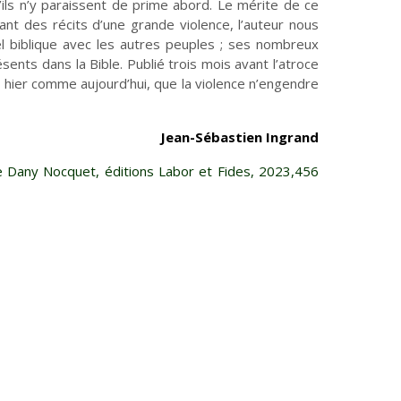
qu’ils n’y paraissent de prime abord. Le mérite de ce
nt des récits d’une grande violence, l’auteur nous
ël biblique avec les autres peuples ; ses nombreux
ésents dans la Bible. Publié trois mois avant l’atroce
 hier comme aujourd’hui, que la violence n’engendre
Jean-Sébastien Ingrand
Culture
Pour respirer
e Dany Nocquet, éditions Labor et Fides, 2023,456
Lire, toucher, sentir
Crèches et mystères
Habiter les quartiers
Violences sexistes et
sexuelles