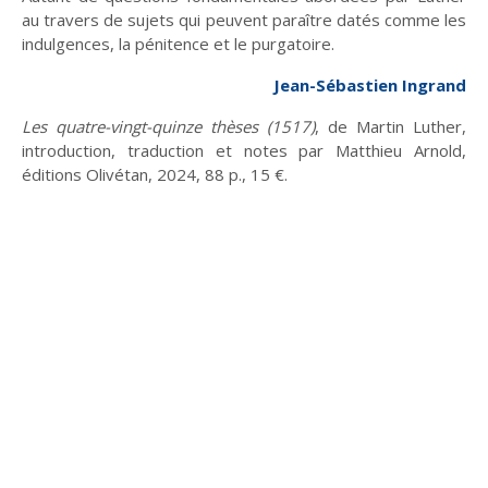
au travers de sujets qui peuvent paraître datés comme les
indulgences, la pénitence et le purgatoire.
Jean-Sébastien Ingrand
Planète
Tribune
Les quatre-vingt-quinze thèses (1517)
, de Martin Luther,
introduction, traduction et notes par Matthieu Arnold,
éditions Olivétan, 2024, 88 p., 15 €.
Fin de vie : prendre
Et avant ?
Église : le sens du
soin des vivants
changement
Vie d'Église
Initiatives
La laïcité et ses
Guetter l'aurore
mythes