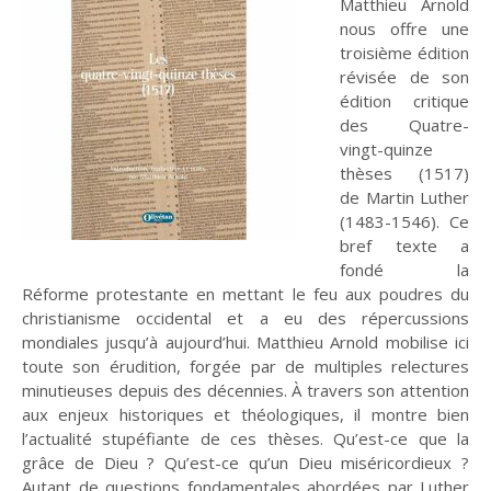
Matthieu Arnold
nous offre une
troisième édition
révisée de son
édition critique
des Quatre-
vingt-quinze
Entretien
Histoire
La chronique
Religions
thèses (1517)
De mai-juin 2015 à
De mai-juin 2017 à
mars-avril 2017
septembre-octobre
de Martin Luther
Le Rhin : Les
Œuvre de paix
2019
(1483-1546). Ce
méandres d'un fleuve
bref texte a
fondé la
Réforme protestante en mettant le feu aux poudres du
christianisme occidental et a eu des répercussions
mondiales jusqu’à aujourd’hui. Matthieu Arnold mobilise ici
toute son érudition, forgée par de multiples relectures
Théologies
En débat
Solidarités
minutieuses depuis des décennies. À travers son attention
aux enjeux historiques et théologiques, il montre bien
De novembre-
De mai-juin 2021 à
l’actualité stupéfiante de ces thèses. Qu’est-ce que la
Que deviennent les
décembre 2019 à
Dans les dédales du
mars-avril 2023
grâce de Dieu ? Qu’est-ce qu’un Dieu miséricordieux ?
mars-avril 2021
pasteurs ?
mensonge
Autant de questions fondamentales abordées par Luther