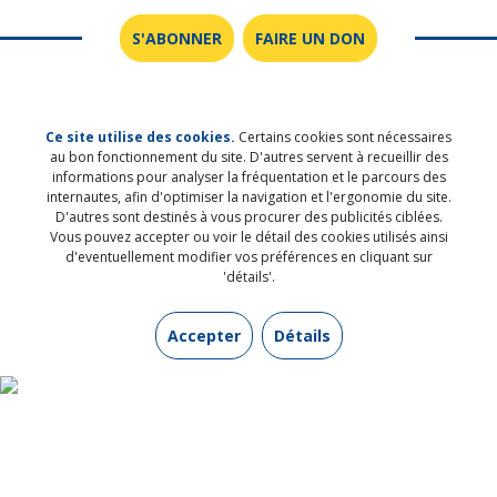
S'ABONNER
FAIRE UN DON
Ce site utilise des cookies.
Certains cookies sont nécessaires
Où le temps nous
Gripper les rouages
au bon fonctionnement du site. D'autres servent à recueillir des
place
de la violence
SUIVEZ-NOUS SUR LES RÉSEAUX
informations pour analyser la fréquentation et le parcours des
internautes, afin d'optimiser la navigation et l'ergonomie du site.
SOCIAUX
D'autres sont destinés à vous procurer des publicités ciblées.
Vous pouvez accepter ou voir le détail des cookies utilisés ainsi
d'eventuellement modifier vos préférences en cliquant sur
'détails'.
Accepter
Détails
Les liens de chœur
Les voix de la
transmission
INFORMATIONS UTILES