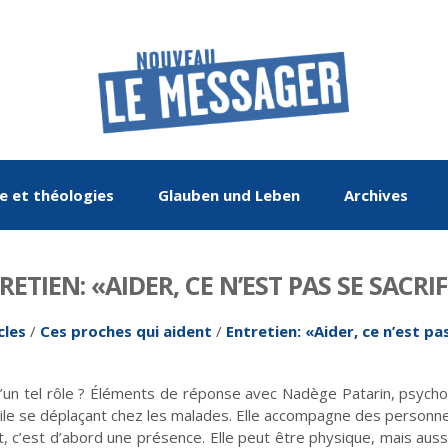
re et théologies
Glauben und Leben
Archives
RETIEN: «AIDER, CE N’EST PAS SE SACRIF
cles
/
Ces proches qui aident
/
Entretien: «Aider, ce n’est pas
d’un tel rôle ? Éléments de réponse avec Nadège Patarin, psycholog
bile se déplaçant chez les malades. Elle accompagne des personne
De mai-juin 2015 à
Le Rhin : Les
Entretien
Histoire
De mai-juin 2017 à
Œuvre de paix
La chronique
Religions
méandres d'un fleuve
mars-avril 2017
septembre-octobre
c’est d’abord une présence. Elle peut être physique, mais aussi mo
2019