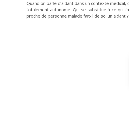
Quand on parle d’aidant dans un contexte médical, 
totalement autonome. Qui se substitue à ce qui fait
proche de personne malade fait-il de soi un aidant ?
Planète
Tribune
Fin de vie : prendre
Et avant ?
Église : le sens du
soin des vivants
changement
En bref
Événements - actualité
Ce que peut la marche
Retraites spirituelles :
D'un monde à l'Autre