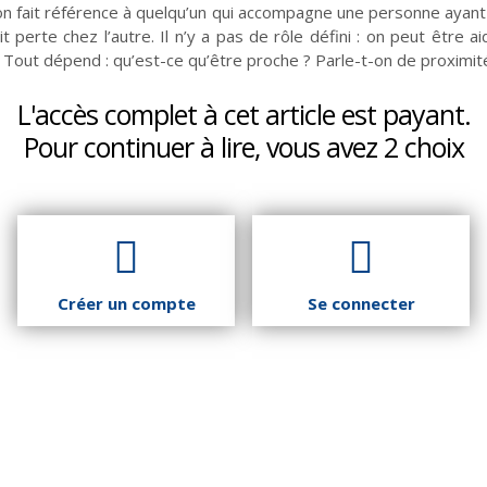
on fait référence à quelqu’un qui accompagne une personne ayant 
 perte chez l’autre. Il n’y a pas de rôle défini : on peut être 
 Tout dépend : qu’est-ce qu’être proche ? Parle-t-on de proximité 
L'accès complet à cet article est payant.
Pour continuer à lire, vous avez 2 choix
Vie d'Église
Initiatives
La laïcité et ses mythes
Guetter l'aurore
Créer un compte
Se connecter
Fêtes
Les mots de la fin
Ces proches qui aident
Que peut la justice ?