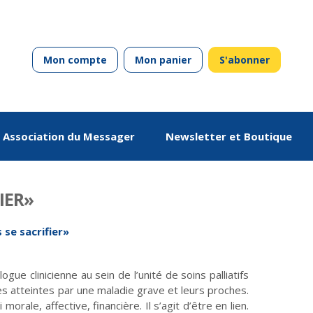
Mon compte
Mon panier
S'abonner
Association du Messager
Newsletter et Boutique
IER»
 se sacrifier»
ue clinicienne au sein de l’unité de soins palliatifs
s atteintes par une maladie grave et leurs proches.
Que deviennent les
De novembre-
Théologies
En débat
Dans les dédales du
De mai-juin 2021 à
Solidarités
décembre 2019 à mars-
pasteurs ?
mars-avril 2023
mensonge
rale, affective, financière. Il s’agit d’être en lien.
avril 2021