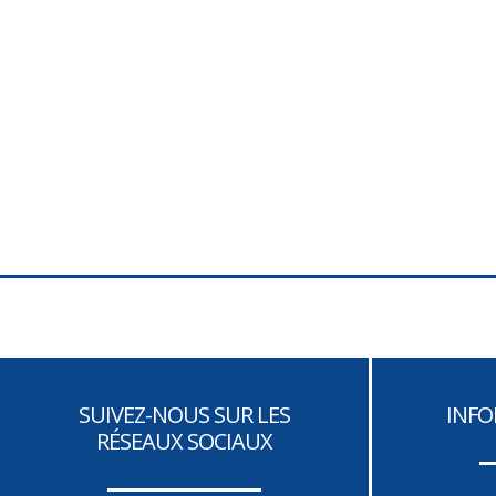
Où le temps nous place
Gripper les rouages de
la violence
SUIVEZ-NOUS SUR LES
INFO
RÉSEAUX SOCIAUX