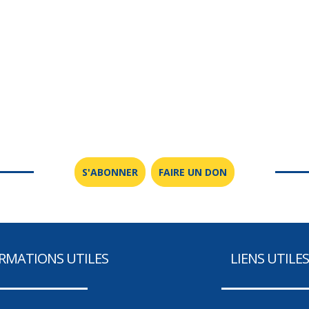
Les liens de chœur
Les voix de la
transmission
S'ABONNER
FAIRE UN DON
RMATIONS UTILES
LIENS UTILES