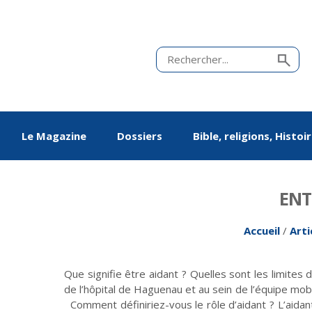
Le Magazine
Dossiers
Bible, religions, Histoi
ENT
Accueil
/
Arti
Que signifie être aidant ? Quelles sont les limites 
Chroniques en alsacien
De mai-juin 2011 à
Questions de vie
Vivre ou avoir
de l’hôpital de Haguenau et au sein de l’équipe mo
Édito
De mai-juin 2013 à
Équipes unionistes
Chroniques en
Société
Jargon
mars-avril 2013
luthériennes : 100 ans
mars-avril 2015
allemand
Comment définiriez-vous le rôle d’aidant ? L’aidant, 
de vivre ensemble