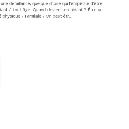
une défaillance, quelque chose qui l’empêche d’être
aidant à tout âge. Quand devient-on aidant ? Être un
physique ? Familiale ? On peut êtr...
Culture
Pour respirer
Lire, toucher, sentir
Crèches et mystères
Habiter les quartiers
Violences sexistes et
sexuelles